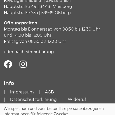
Kreuziger Mauer 31 | 59929 Brilon
Hauptstraße 49 | 34431 Marsberg
Hauptstraße 73a | 59939 Olsberg
Öffnungszeiten
Montag bis Donnerstag von 08:30 bis 12:30 Uhr
und 14:00 bis 16:00 Uhr
Freitag von 08:30 bis 12:30 Uhr
oder nach Vereinbarung
Info
Impressum
AGB
Datenschutzerklärung
Widerruf
Zugang für Kursleitende
Sitemap
Wir speichern und verarbeiten Ihre personenbezogenen
Informationen für folgende Zwecke: