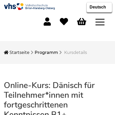
Menü 
Mein Konto
Merkliste
Warenkorb
Startseite
Programm
Kursdetails
Online-Kurs: Dänisch für
Teilnehmer*innen mit
fortgeschrittenen
Kenntnissen B1+