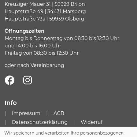
Kreuziger Mauer 31 | 59929 Brilon
Hauptstraße 49 | 34431 Marsberg
Hauptstraße 73a | 59939 Olsberg
Öffnungszeiten
Montag bis Donnerstag von 08:30 bis 12:30 Uhr
und 14:00 bis 16:00 Uhr
Freitag von 08:30 bis 12:30 Uhr
oder nach Vereinbarung
Info
Impressum
AGB
Datenschutzerklärung
Widerruf
Zugang für Kursleitende
Sitemap
Wir speichern und verarbeiten Ihre personenbezogenen