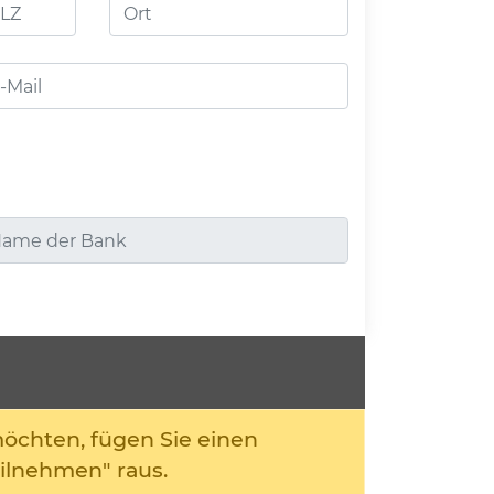
Z
Ort
möchten, fügen Sie einen
ilnehmen" raus.