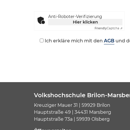
Anti-Roboter-Verifizierung
Hier klicken
Friendly
Captcha ⇗
Ich erkläre mich mit den
AGB
und d
Volkshochschule Brilon-Marsbe
Kreuziger Mauer 31 | 59929 Brilon
Hauptstraße 49 | 34431 Marsberg
Hauptstraße 73a | 59939 Olsberg