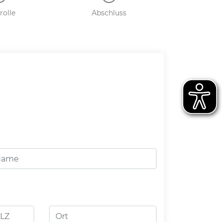
rolle
Abschluss
Z
Ort