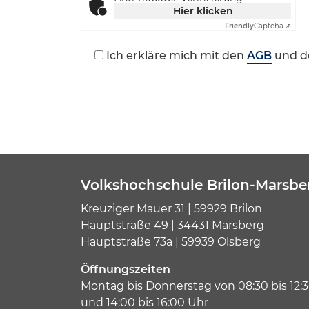
Hier klicken
Friendly
Captcha ⇗
Ich erkläre mich mit den
AGB
und d
Volkshochschule Brilon-Marsbe
Kreuziger Mauer 31 | 59929 Brilon
Hauptstraße 49 | 34431 Marsberg
Hauptstraße 73a | 59939 Olsberg
Öffnungszeiten
Montag bis Donnerstag von 08:30 bis 12:
und 14:00 bis 16:00 Uhr