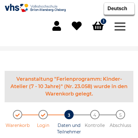
1
Menü 
Mein Konto
Merkliste
Warenkorb
Veranstaltung "Ferienprogramm: Kinder-
Atelier (7 - 10 Jahre)" (Nr. 23.058) wurde in den
Warenkorb gelegt.
Warenkorb
Login
Daten und
Kontrolle
Abschluss
Teilnehmer