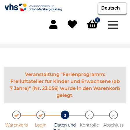
1
Menü 
Mein Konto
Merkliste
Warenkorb
Veranstaltung "Ferienprogramm:
Freiluftatelier für Kinder und Erwachsene (ab
7 Jahre)" (Nr. 23.056) wurde in den Warenkorb
gelegt.
Warenkorb
Login
Daten und
Kontrolle
Abschluss