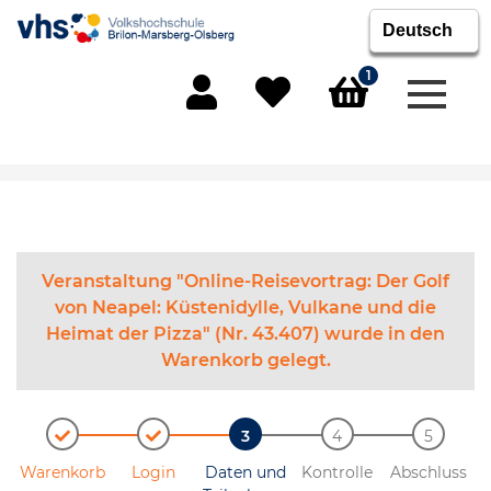
1
Menü 
Mein Konto
Merkliste
Warenkorb
Veranstaltung "Online-Reisevortrag: Der Golf
von Neapel: Küstenidylle, Vulkane und die
Heimat der Pizza" (Nr. 43.407) wurde in den
Warenkorb gelegt.
Warenkorb
Login
Daten und
Kontrolle
Abschluss