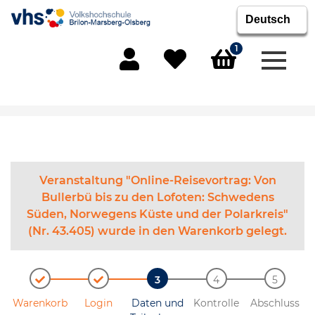
1
Menü 
Mein Konto
Merkliste
Warenkorb
Veranstaltung "Online-Reisevortrag: Von
Bullerbü bis zu den Lofoten: Schwedens
Süden, Norwegens Küste und der Polarkreis"
(Nr. 43.405) wurde in den Warenkorb gelegt.
Warenkorb
Login
Daten und
Kontrolle
Abschluss