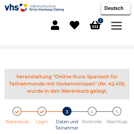
1
Menü 
Mein Konto
Merkliste
Warenkorb
Veranstaltung "Online-Kurs: Spanisch für
Teilnehmende mit Vorkenntnissen" (Nr. 42.415)
wurde in den Warenkorb gelegt.
Warenkorb
Login
Daten und
Kontrolle
Abschluss
Teilnehmer