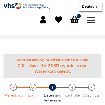
1
Menü 
Mein Konto
Merkliste
Warenkorb
Veranstaltung "Ausfall: Feines für die
Grillsaison" (Nr. 36.317) wurde in den
Warenkorb gelegt.
Warenkorb
Login
Daten und
Kontrolle
Abschluss
Teilnehmer