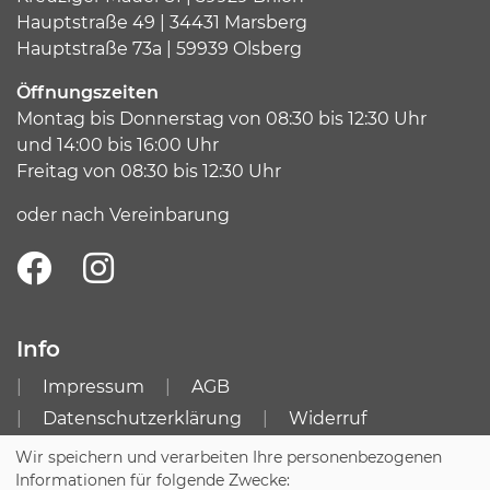
Hauptstraße 49 | 34431 Marsberg
Hauptstraße 73a | 59939 Olsberg
Öffnungszeiten
Montag bis Donnerstag von 08:30 bis 12:30 Uhr
und 14:00 bis 16:00 Uhr
Freitag von 08:30 bis 12:30 Uhr
oder nach Vereinbarung
Info
Impressum
AGB
Datenschutzerklärung
Widerruf
Zugang für Kursleitende
Sitemap
Wir speichern und verarbeiten Ihre personenbezogenen
Informationen für folgende Zwecke: