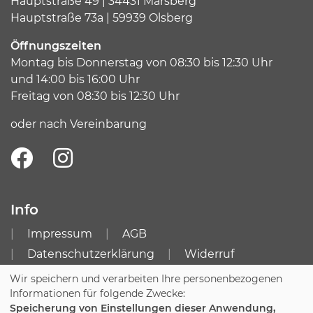
Hauptstraße 49 | 34431 Marsberg
Hauptstraße 73a | 59939 Olsberg
Öffnungszeiten
Montag bis Donnerstag von 08:30 bis 12:30 Uhr
und 14:00 bis 16:00 Uhr
Freitag von 08:30 bis 12:30 Uhr
oder nach Vereinbarung
Info
Impressum
AGB
Datenschutzerklärung
Widerruf
Zugang für Kursleitende
Sitemap
Wir speichern und verarbeiten Ihre personenbezogenen
Informationen für folgende Zwecke:
Cookie Einstellungen
Speicherung von Einstellungen dieser Anwendung,