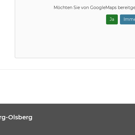
Möchten Sie von
GoogleMaps
bereitge
Ja
Imme
rg-Olsberg